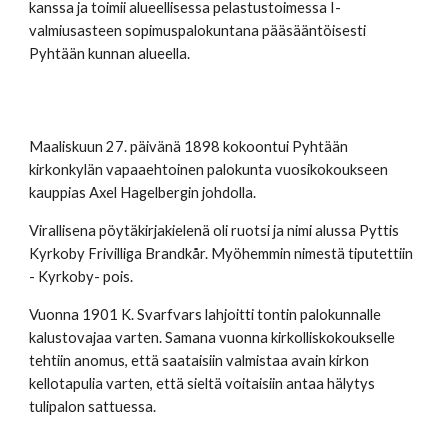
kanssa ja toimii alueellisessa pelastustoimessa I- 
v
almiusasteen sopimuspalokuntana pääsääntöisesti 
Pyhtään kunnan alueella.
Maaliskuun 27. päivänä 1898 kokoontui Pyhtään 
kirkonkylän vapaaehtoinen palokunta vuosikokoukseen 
kauppias Axel Hagelbergin johdolla.
Virallisena pöytäkirjakielenä oli ruotsi ja nimi alussa Pyttis 
Kyrkoby Frivilliga Brandkår. Myöhemmin nimestä tiputettiin 
- Kyrkoby- pois.
Vuonna 1901 K. Svarfvars lahjoitti tontin palokunnalle 
kalustovajaa varten. Samana vuonna kirkolliskokoukselle 
tehtiin anomus, että saataisiin valmistaa avain kirkon 
kellotapulia varten, että sieltä voitaisiin antaa hälytys 
tulipalon sattuessa.