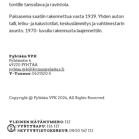
tontille tanssilava ja ravintola.
Paloasema saatiin rakennettua vasta 1939. Yhden auton 
talli, letku- ja kalustotilat, keskuslämmitys ja vahtimestarin 
asunto. 1970- luvulla rakennusta laajennettiin.
Pyhtään VPK
Pyhtääntie 4
49270 PYHTÄÄ
pyhtaa.vpk@kymenpelastus.fi
Y-Tunnus:
0621520-5
Copyright @ Pyhtään VPK 20
24
,
All Rights Reserved
YLEINEN HÄTÄNUMERO:
112
PÄIVYSTYSAPU:
116 117
MYRKYTYSTIETOKESKUS:
0800 147 111