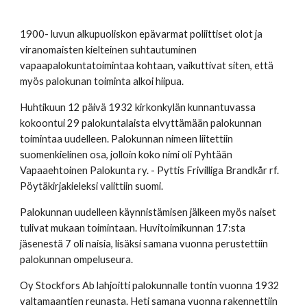
1900- luvun alkupuoliskon epävarmat poliittiset olot ja 
viranomaisten kielteinen suhtautuminen 
vapaapalokuntatoimintaa kohtaan, vaikuttivat siten, että 
myös palokunan toiminta alkoi hiipua.
Huhtikuun 12 päivä 1932 kirkonkylän kunnantuvassa 
kokoontui 29 palokuntalaista elvyttämään palokunnan 
toimintaa uudelleen. Palokunnan nimeen liitettiin 
suomenkielinen osa, jolloin koko nimi oli Pyhtään 
Vapaaehtoinen Palokunta ry. - Pyttis Frivilliga Brandkår rf. 
Pöytäkirjakieleksi valittiin suomi.
Palokunnan uudelleen käynnistämisen jälkeen myös naiset 
tulivat mukaan toimintaan. Huvitoimikunnan 17:sta 
jäsenestä 7 oli naisia, lisäksi samana vuonna perustettiin 
palokunnan ompeluseura.
Oy Stockfors Ab lahjoitti palokunnalle tontin vuonna 1932 
valtamaantien reunasta. Heti samana vuonna rakennettiin 