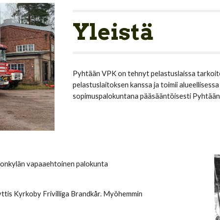
Yleistä
Pyhtään VPK on tehnyt pelastuslaissa tarkoi
pelastuslaitoksen kanssa ja toimii alueellisess
sopimuspalokuntana pääsääntöisesti Pyhtään 
onkylän vapaaehtoinen palokunta 
 Pyttis Kyrkoby Frivilliga Brandkår. Myöhemmin 