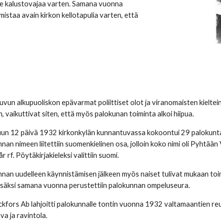
le kalustovajaa varten. Samana vuonna 
mistaa avain kirkon kellotapulia varten, että 
uvun alkupuoliskon epävarmat poliittiset olot ja viranomaisten kielt
, vaikuttivat siten, että myös palokunan toiminta alkoi hiipua.
un 12 päivä 1932 kirkonkylän kunnantuvassa kokoontui 29 palokuntal
nan nimeen liitettiin suomenkielinen osa, jolloin koko nimi oli Pyhtään 
 rf. Pöytäkirjakieleksi valittiin suomi.
nan uudelleen käynnistämisen jälkeen myös naiset tulivat mukaan toim
 lisäksi samana vuonna perustettiin palokunnan ompeluseura.
kfors Ab lahjoitti palokunnalle tontin vuonna 1932 valtamaantien reu
va ja ravintola.