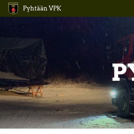
Pyhtään VPK
Sk
P