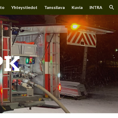
sto
Yhteystiedot
Tanssilava
Kuvia
INTRA
ion
PK