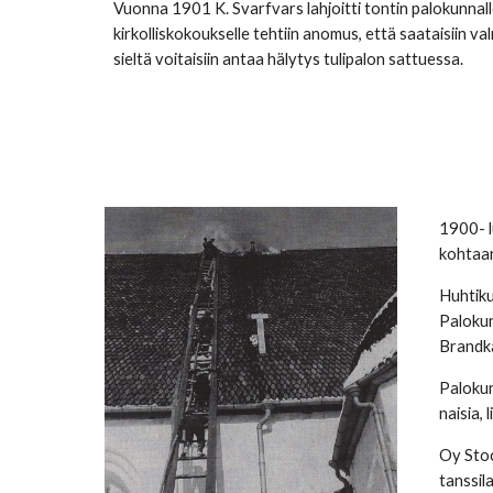
Vuonna 1901 K. Svarfvars lahjoitti tontin palokunnal
kirkolliskokoukselle tehtiin anomus, että saataisiin val
sieltä voitaisiin antaa hälytys tulipalon sattuessa.
1900- l
kohtaan
Huhtiku
Palokun
Brandkår
Palokun
naisia,
Oy Stoc
tanssila