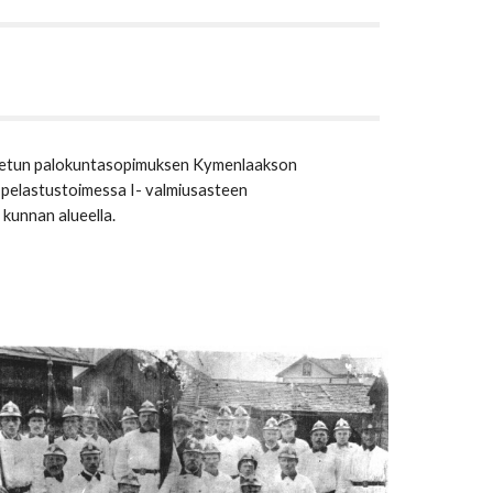
tetun palokuntasopimuksen Kymenlaakson 
a pelastustoimessa I- 
v
almiusasteen 
kunnan alueella.