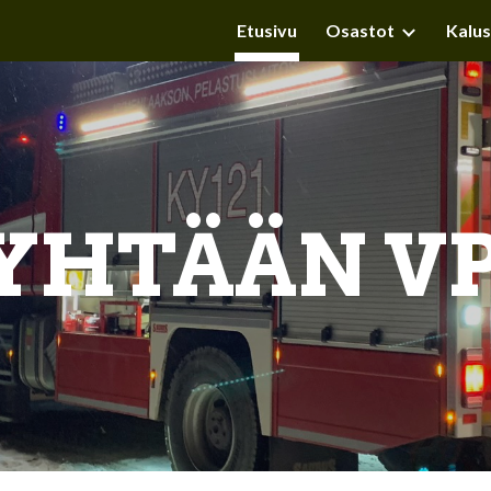
Etusivu
Osastot
Kalu
ip to main content
Skip to navigat
YHTÄÄN V